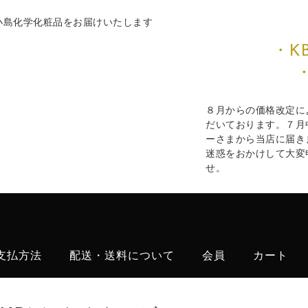
M小島化学化粧品をお届けいたします
・K
８月からの価格改定に
だいております。７月
ーさまから当店に届き
迷惑をおかけして大変
せ。
支払方法
配送・送料について
会員
カート